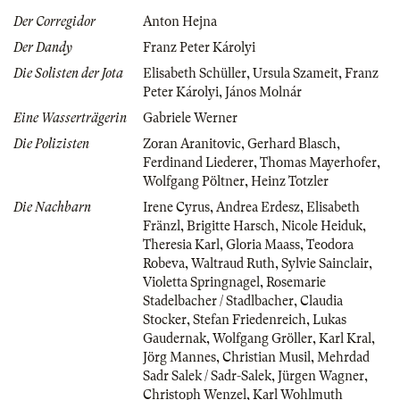
Der Corregidor
Anton Hejna
Der Dandy
Franz Peter Károlyi
Die Solisten der Jota
Elisabeth Schüller
,
Ursula Szameit
,
Franz
Peter Károlyi
,
János Molnár
Eine Wasserträgerin
Gabriele Werner
Die Polizisten
Zoran Aranitovic
,
Gerhard Blasch
,
Ferdinand Liederer
,
Thomas Mayerhofer
,
Wolfgang Pöltner
,
Heinz Totzler
Die Nachbarn
Irene Cyrus
,
Andrea Erdesz
,
Elisabeth
Fränzl
,
Brigitte Harsch
,
Nicole Heiduk
,
Theresia Karl
,
Gloria Maass
,
Teodora
Robeva
,
Waltraud Ruth
,
Sylvie Sainclair
,
Violetta Springnagel
,
Rosemarie
Stadelbacher / Stadlbacher
,
Claudia
Stocker
,
Stefan Friedenreich
,
Lukas
Gaudernak
,
Wolfgang Gröller
,
Karl Kral
,
Jörg Mannes
,
Christian Musil
,
Mehrdad
Sadr Salek / Sadr-Salek
,
Jürgen Wagner
,
Christoph Wenzel
,
Karl Wohlmuth