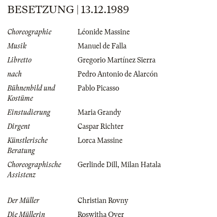
BESETZUNG | 13.12.1989
Choreographie
Léonide Massine
Musik
Manuel de Falla
Libretto
Gregorio Martínez Sierra
nach
Pedro Antonio de Alarcón
Bühnenbild und
Pablo Picasso
Kostüme
Einstudierung
Maria Grandy
Dirgent
Caspar Richter
Künstlerische
Lorca Massine
Beratung
Choreographische
Gerlinde Dill
,
Milan Hatala
Assistenz
Der Müller
Christian Rovny
Die Müllerin
Roswitha Over