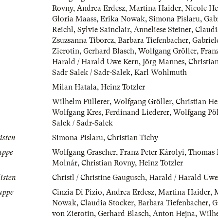
Rovny
,
Andrea Erdesz
,
Martina Haider
,
Nicole H
Gloria Maass
,
Erika Nowak
,
Simona Pislaru
,
Gabr
Reichl
,
Sylvie Sainclair
,
Anneliese Steiner
,
Claudi
Zsuzsanna Tiborcz
,
Barbara Tiefenbacher
,
Gabriel
Zierotin
,
Gerhard Blasch
,
Wolfgang Gröller
,
Franz
Harald / Harald Uwe Kern
,
Jörg Mannes
,
Christia
Sadr Salek / Sadr-Salek
,
Karl Wohlmuth
Milan Hatala
,
Heinz Totzler
Wilhelm Füllerer
,
Wolfgang Gröller
,
Christian H
Wolfgang Kres
,
Ferdinand Liederer
,
Wolfgang Pöl
Salek / Sadr-Salek
isten
Simona Pislaru
,
Christian Tichy
uppe
Wolfgang Grascher
,
Franz Peter Károlyi
,
Thomas 
Molnár
,
Christian Rovny
,
Heinz Totzler
isten
Christl / Christine Gaugusch
,
Harald / Harald Uwe
uppe
Cinzia Di Pizio
,
Andrea Erdesz
,
Martina Haider
,
M
Nowak
,
Claudia Stocker
,
Barbara Tiefenbacher
,
G
von Zierotin
,
Gerhard Blasch
,
Anton Hejna
,
Wilhe