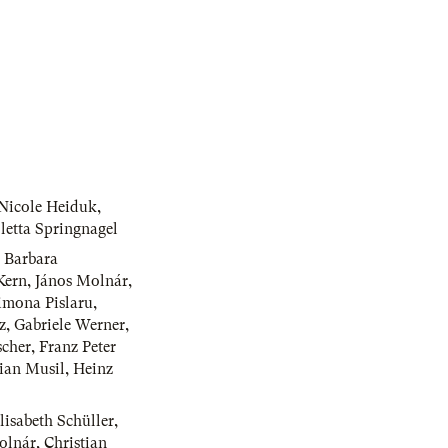
Nicole Heiduk
,
letta Springnagel
,
Barbara
Kern
,
János Molnár
,
imona Pislaru
,
z
,
Gabriele Werner
,
scher
,
Franz Peter
tian Musil
,
Heinz
lisabeth Schüller
,
olnár
,
Christian