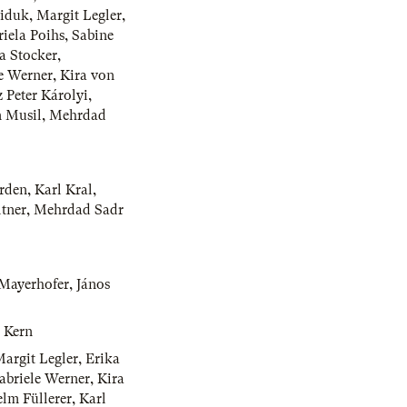
eiduk
,
Margit Legler
,
iela Poihs
,
Sabine
a Stocker
,
e Werner
,
Kira von
 Peter Károlyi
,
n Musil
,
Mehrdad
erden
,
Karl Kral
,
tner
,
Mehrdad Sadr
Mayerhofer
,
János
 Kern
argit Legler
,
Erika
abriele Werner
,
Kira
lm Füllerer
,
Karl