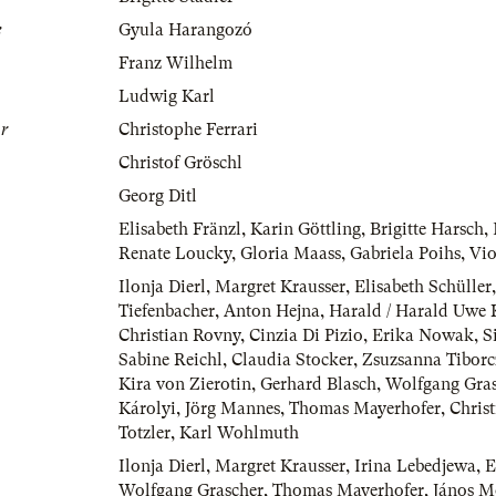
e
Gyula Harangozó
Franz Wilhelm
Ludwig Karl
r
Christophe Ferrari
Christof Gröschl
Georg Ditl
Elisabeth Fränzl
,
Karin Göttling
,
Brigitte Harsch
,
Renate Loucky
,
Gloria Maass
,
Gabriela Poihs
,
Vio
Ilonja Dierl
,
Margret Krausser
,
Elisabeth Schüller
Tiefenbacher
,
Anton Hejna
,
Harald / Harald Uwe 
Christian Rovny
,
Cinzia Di Pizio
,
Erika Nowak
,
S
Sabine Reichl
,
Claudia Stocker
,
Zsuzsanna Tiborc
Kira von Zierotin
,
Gerhard Blasch
,
Wolfgang Gra
Károlyi
,
Jörg Mannes
,
Thomas Mayerhofer
,
Chris
Totzler
,
Karl Wohlmuth
Ilonja Dierl
,
Margret Krausser
,
Irina Lebedjewa
,
E
Wolfgang Grascher
,
Thomas Mayerhofer
,
János M