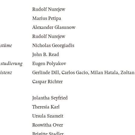
Rudolf Nurejew
Marius Petipa
Alexander Glasunow
Rudolf Nurejew
ostüme
Nicholas Georgiadis
John B. Read
nstudierung
Eugen Polyakov
istenz
Gerlinde Dill
,
Carlos Gacio
,
Milan Hatala
,
Zoltan
Caspar Richter
Jolantha Seyfried
Theresia Karl
Ursula Szameit
Roswitha Over
Brigitte Stadler