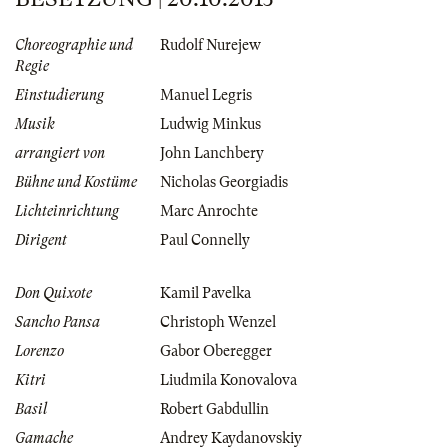
Choreographie und
Rudolf Nurejew
Regie
Einstudierung
Manuel Legris
Musik
Ludwig Minkus
arrangiert von
John Lanchbery
Bühne und Kostüme
Nicholas Georgiadis
Lichteinrichtung
Marc Anrochte
Dirigent
Paul Connelly
Don Quixote
Kamil Pavelka
Sancho Pansa
Christoph Wenzel
Lorenzo
Gabor Oberegger
Kitri
Liudmila Konovalova
Basil
Robert Gabdullin
Gamache
Andrey Kaydanovskiy