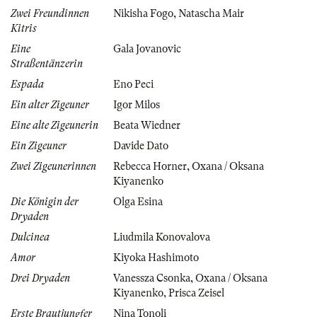
Zwei Freundinnen
Nikisha Fogo
,
Natascha Mair
Kitris
Eine
Gala Jovanovic
Straßentänzerin
Espada
Eno Peci
Ein alter Zigeuner
Igor Milos
Eine alte Zigeunerin
Beata Wiedner
Ein Zigeuner
Davide Dato
Zwei Zigeunerinnen
Rebecca Horner
,
Oxana / Oksana
Kiyanenko
Die Königin der
Olga Esina
Dryaden
Dulcinea
Liudmila Konovalova
Amor
Kiyoka Hashimoto
Drei Dryaden
Vanessza Csonka
,
Oxana / Oksana
Kiyanenko
,
Prisca Zeisel
Erste Brautjungfer
Nina Tonoli