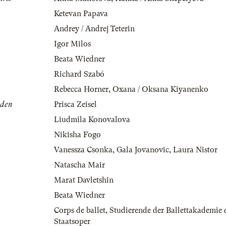
n
Ketevan Papava
Andrey / Andrej Teterin
Igor Milos
Beata Wiedner
Richard Szabó
Rebecca Horner
,
Oxana / Oksana Kiyanenko
aden
Prisca Zeisel
Liudmila Konovalova
Nikisha Fogo
Vanessza Csonka
,
Gala Jovanovic
,
Laura Nistor
Natascha Mair
Marat Davletshin
Beata Wiedner
Corps de ballet
,
Studierende der Ballettakademie 
Staatsoper