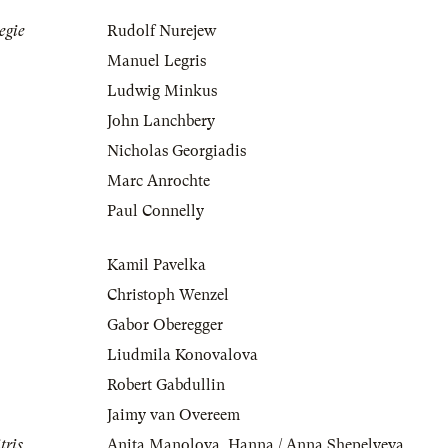
egie
Rudolf Nurejew
Manuel Legris
Ludwig Minkus
John Lanchbery
Nicholas Georgiadis
Marc Anrochte
Paul Connelly
Kamil Pavelka
Christoph Wenzel
Gabor Oberegger
Liudmila Konovalova
Robert Gabdullin
Jaimy van Overeem
tris
Anita Manolova
,
Hanna / Anna Shepelyeva