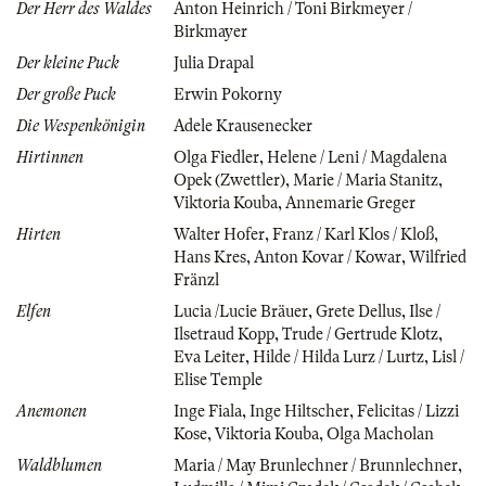
Der Herr des Waldes
Anton Heinrich / Toni Birkmeyer /
Birkmayer
Der kleine Puck
Julia Drapal
Der große Puck
Erwin Pokorny
Die Wespenkönigin
Adele Krausenecker
Hirtinnen
Olga Fiedler
,
Helene / Leni / Magdalena
Opek (Zwettler)
,
Marie / Maria Stanitz
,
Viktoria Kouba
,
Annemarie Greger
Hirten
Walter Hofer
,
Franz / Karl Klos / Kloß
,
Hans Kres
,
Anton Kovar / Kowar
,
Wilfried
Fränzl
Elfen
Lucia /Lucie Bräuer
,
Grete Dellus
,
Ilse /
Ilsetraud Kopp
,
Trude / Gertrude Klotz
,
Eva Leiter
,
Hilde / Hilda Lurz / Lurtz
,
Lisl /
Elise Temple
Anemonen
Inge Fiala
,
Inge Hiltscher
,
Felicitas / Lizzi
Kose
,
Viktoria Kouba
,
Olga Macholan
Waldblumen
Maria / May Brunlechner / Brunnlechner
,