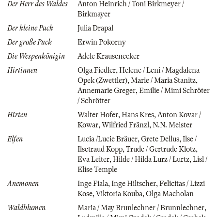
Der Herr des Waldes
Anton Heinrich / Toni Birkmeyer /
Birkmayer
Der kleine Puck
Julia Drapal
Der große Puck
Erwin Pokorny
Die Wespenkönigin
Adele Krausenecker
Hirtinnen
Olga Fiedler
,
Helene / Leni / Magdalena
Opek (Zwettler)
,
Marie / Maria Stanitz
,
Annemarie Greger
,
Emilie / Mimi Schröter
/ Schrötter
Hirten
Walter Hofer
,
Hans Kres
,
Anton Kovar /
Kowar
,
Wilfried Fränzl
,
N.N. Meister
Elfen
Lucia /Lucie Bräuer
,
Grete Dellus
,
Ilse /
Ilsetraud Kopp
,
Trude / Gertrude Klotz
,
Eva Leiter
,
Hilde / Hilda Lurz / Lurtz
,
Lisl /
Elise Temple
Anemonen
Inge Fiala
,
Inge Hiltscher
,
Felicitas / Lizzi
Kose
,
Viktoria Kouba
,
Olga Macholan
Waldblumen
Maria / May Brunlechner / Brunnlechner
,