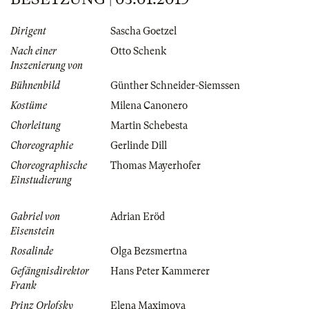
Dirigent
Sascha Goetzel
Nach einer
Otto Schenk
Inszenierung von
Bühnenbild
Günther Schneider-Siemssen
Kostüme
Milena Canonero
Chorleitung
Martin Schebesta
Choreographie
Gerlinde Dill
Choreographische
Thomas Mayerhofer
Einstudierung
Gabriel von
Adrian Eröd
Eisenstein
Rosalinde
Olga Bezsmertna
Gefängnisdirektor
Hans Peter Kammerer
Frank
Prinz Orlofsky
Elena Maximova