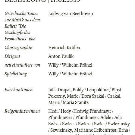
Griechische Tänze
Ludwig van Beethoven
zur Musik aus dem
Ballett "Die
Geschöpfe des
Prometheus" von
Choreographie
Heinrich Kröller
Dirigent
Anton Paulik
neu einstudiert von
Willy / Wilhelm Fränzl
Spielleitung
Willy / Wilhelm Fränzl
Bacchantinnen
Julia Drapal
,
Poldy / Leopoldine / Pipsi
Pokorny
,
Marie / Dora Szakal / Czakal
,
Marie / Maria Stanitz
Reigentänzerinnen
Hedi / Hedy /Hedwig Pfundmayr /
Pfundmeyer / Pfundmeier
,
Adele / Ada
Swiz- / Swiec- / Swicz- / Swic- / Swiezinsky
/ Szwizinsky
,
Marianne Leibenfrost
,
Erna /