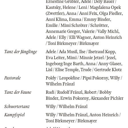
Ernestine Grübler
,
Adele / Dely Bauer /
Kautsky
,
Helene / Leni / Magdalena Opek
(Zwettler)
,
Anna / Anni Feix
,
Olga Fiedler
,
Anni Klima
,
Emma / Emmy Binder
,
Emilie / Mimi Schröter / Schrötter
,
Annemarie Greger
,
Valerie / Vally Michl
,
Adele / Elly / Elli Wagner
,
Anton Heinrich
/ Toni Birkmeyer / Birkmayer
Tanz der Jünglinge
Adele / Ada Musil
,
Ilse / Ilsetraud Kopp
,
Eva Leiter
,
Mimi / Minnie Jetzel / Jezel
,
Ingeborg/Inge Barth
,
Anna / Anny Glaser
,
Lisl / Elise Temple
,
Trude / Gertrude Klotz
Pastorale
Poldy / Leopoldine / Pipsi Pokorny
,
Willy /
Wilhelm Fränzl
Tanz der Faune
Rudi / Rudolf Fränzl
,
Robert / Bobby
Binder
,
Erwin Pokorny
,
Alexander Pichler
Schwertertanz
Willy / Wilhelm Fränzl
Kampfspiel
Willy / Wilhelm Fränzl
,
Anton Heinrich /
Toni Birkmeyer / Birkmayer