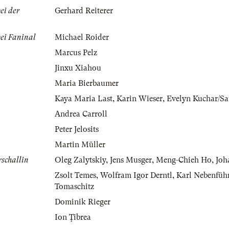
ei der
Gerhard Reiterer
ei Faninal
Michael Roider
Marcus Pelz
Jinxu Xiahou
Maria Bierbaumer
Kaya Maria Last
,
Karin Wieser
,
Evelyn Kuchar/Sa
Andrea Carroll
Peter Jelosits
Martin Müller
schallin
Oleg Zalytskiy
,
Jens Musger
,
Meng-Chieh Ho
,
Joh
Zsolt Temes
,
Wolfram Igor Derntl
,
Karl Nebenfüh
Tomaschitz
Dominik Rieger
Ion Ţibrea