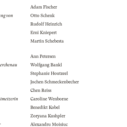
Adam Fischer
ung von
Otto Schenk
Rudolf Heinrich
Erni Kniepert
Martin Schebesta
Ann Petersen
Lerchenau
Wolfgang Bankl
Stephanie Houtzeel
Jochen Schmeckenbecher
Chen Reiss
itmetzerin
Caroline Wenborne
Benedikt Kobel
Zoryana Kushpler
r
Alexandru Moisiuc