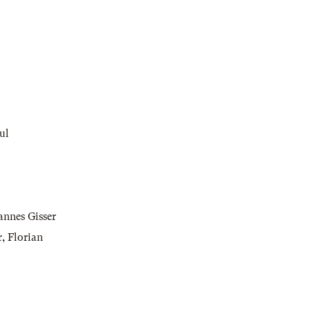
ul
annes Gisser
r
,
Florian