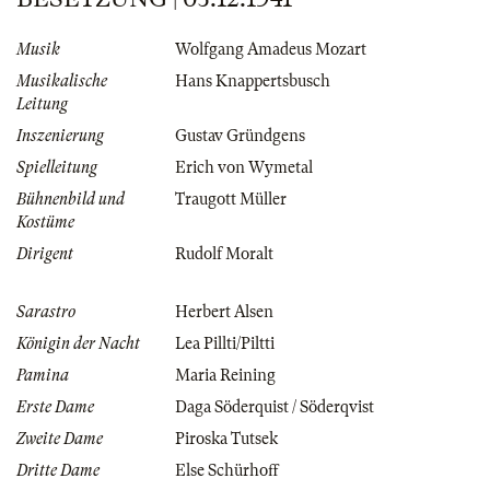
Musik
Wolfgang Amadeus Mozart
Musikalische
Hans Knappertsbusch
Leitung
Inszenierung
Gustav Gründgens
Spielleitung
Erich von Wymetal
Bühnenbild und
Traugott Müller
Kostüme
Dirigent
Rudolf Moralt
Sarastro
Herbert Alsen
Königin der Nacht
Lea Pillti/Piltti
Pamina
Maria Reining
Erste Dame
Daga Söderquist / Söderqvist
Zweite Dame
Piroska Tutsek
Dritte Dame
Else Schürhoff