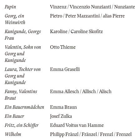
Papin
Vinzenz / Vincenzio Nunzianti / Nunziante
Georg, ein
Pietro / Peter Mazzantini / alias Pierre
Weinwirth
Kunigunde, Georgs
Karoline / Caroline Skofitz
Frau
Valentin, Sohn von
Otto Thieme
Georg und
Kunigunde
Laura, Tochter von
Emma Graselli
Georg und
Kunigunde
Fanny, Valentins
Emma Allesch / Allisch / Alisch
Braut
Ein Bauernmädchen
Emma Braun
Ein Bauer
Josef Zulka
Fritz, ein Schiffer
Eduard Voitus van Hamme
Wilhelm
Philipp Fränzl / Fränzel / Frenzl / Frenzel