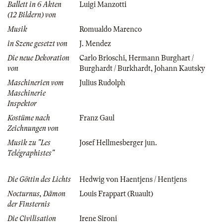
Ballett in 6 Akten
Luigi Manzotti
(12 Bildern) von
Musik
Romualdo Marenco
in Szene gesetzt von
J. Mendez
Die neue Dekoration
Carlo Brioschi
,
Hermann Burghart /
von
Burghardt / Burkhardt
,
Johann Kautsky
Maschinerien vom
Julius Rudolph
Maschinerie
Inspektor
Kostüme nach
Franz Gaul
Zeichnungen von
Musik zu "Les
Josef Hellmesberger jun.
Telégraphistes"
Die Göttin des Lichts
Hedwig von Haentjens / Hentjens
Nocturnus, Dämon
Louis Frappart (Ruault)
der Finsternis
Die Civilisation
Irene Sironi