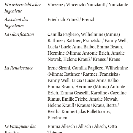
Ein österreichischer
Vinzenz / Vincenzio Nunzianti / Nunziante
Ingenieur
Assistent des
Friedrich Fränzl / Frenzl
Ingenieurs
La Glorification
Camilla Pagliero
,
Wilhelmine (Minna)
Rathner / Rattner
,
Franziska / Fanny Well
,
Lucia / Lucie Anna Balbo
,
Emma Braun
,
Hermine (Minna) Antonie Erich
,
Amalie
Nowak
,
Helene Krauß / Krauss / Kraus
La Renaissance
Irene Sironi
,
Camilla Pagliero
,
Wilhelmine
(Minna) Rathner / Rattner
,
Franziska /
Fanny Well
,
Lucia / Lucie Anna Balbo
,
Emma Braun
,
Hermine (Minna) Antonie
Erich
,
Emma Graselli
,
Karoline / Caroline
Rimus
,
Emilie Fricke
,
Amalie Nowak
,
Helene Krauß / Krauss / Kraus
,
Berta /
Bertha Konnert
,
das Ballettcorps
,
Elevinnen
Le Vainqueur des
Emma Allesch / Allisch / Alisch
,
Otto
Régattes
Thieme