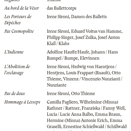
Au bord de la Véser
das Ballettcorps
Les Porteurs de
Irene Sironi
,
Damen des Balletts
Dépèches
Pas Cosmopolite
Irene Sironi
,
Eduard Voitus van Hamme
,
Philipp Singer
,
Josef Zulka
,
Josef Anton
Klaß / Klahs
L'Indienne
Adolfine Hauffe/Haufe
,
Johann / Hans
Rumpel / Rumpe
,
Elevinnen
L'Abolition de
Irene Sironi
,
Hedwig von Haentjens /
l'esclavage
Hentjens
,
Louis Frappart (Ruault)
,
Otto
Thieme
,
Vinzenz / Vincenzio Nunzianti /
Nunziante
Pas de deux
Irene Sironi
,
Otto Thieme
Hommage à Lesseps
Camilla Pagliero
,
Wilhelmine (Minna)
Rathner / Rattner
,
Franziska / Fanny Well
,
Lucia / Lucie Anna Balbo
,
Emma Braun
,
Hermine (Minna) Antonie Erich
,
Emma
Graselli
,
Ernestine Schießwald / Schißwald