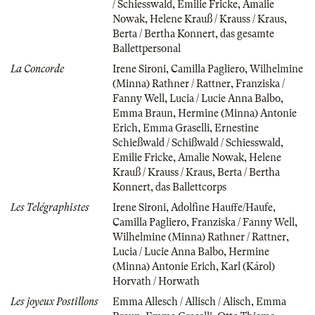
/ Schiesswald
,
Emilie Fricke
,
Amalie
Nowak
,
Helene Krauß / Krauss / Kraus
,
Berta / Bertha Konnert
,
das gesamte
Ballettpersonal
La Concorde
Irene Sironi
,
Camilla Pagliero
,
Wilhelmine
(Minna) Rathner / Rattner
,
Franziska /
Fanny Well
,
Lucia / Lucie Anna Balbo
,
Emma Braun
,
Hermine (Minna) Antonie
Erich
,
Emma Graselli
,
Ernestine
Schießwald / Schißwald / Schiesswald
,
Emilie Fricke
,
Amalie Nowak
,
Helene
Krauß / Krauss / Kraus
,
Berta / Bertha
Konnert
,
das Ballettcorps
Les Telégraphistes
Irene Sironi
,
Adolfine Hauffe/Haufe
,
Camilla Pagliero
,
Franziska / Fanny Well
,
Wilhelmine (Minna) Rathner / Rattner
,
Lucia / Lucie Anna Balbo
,
Hermine
(Minna) Antonie Erich
,
Karl (Károl)
Horvath / Horwath
Les joyeux Postillons
Emma Allesch / Allisch / Alisch
,
Emma