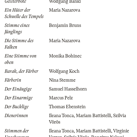
Geisterbote
Wolfgang Bankl
Ein Hüter der
Maria Nazarova
Schwelle des Tempels
Stimme eines
Benjamin Bruns
Jünglings
Die Stimme des
Maria Nazarova
Falken
Eine Stimme von
Monika Bohinec
oben
Barak, der Färber
Wolfgang Koch
Färberin
Nina Stemme
Der Einäugige
Samuel Hasselhorn
Der Einarmige
Marcus Pelz
Der Bucklige
Thomas Ebenstein
Dienerinnen
Ileana Tonca
,
Mariam Battistelli
,
Szilvia
Vörös
Stimmen der
Ileana Tonca
,
Mariam Battistelli
,
Virginie