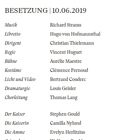
BESETZUNG | 10.06.2019
Musik
Richard Strauss
Libretto
Hugo von Hofmannsthal
Dirigent
Christian Thielemann
Regie
Vincent Huguet
Bühne
Aurélie Maestre
Kostüme
Clémence Pernoud
Licht und Video
Bertrand Couderc
Dramaturgie
Louis Geisler
Chorleitung
Thomas Lang
Der Kaiser
Stephen Gould
Die Kaiserin
Camilla Nylund
Die Amme
Evelyn Herlitzius