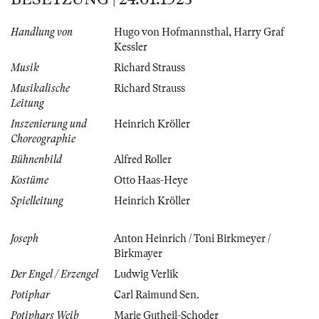
Handlung von
Hugo von Hofmannsthal
,
Harry Graf
Kessler
Musik
Richard Strauss
Musikalische
Richard Strauss
Leitung
Inszenierung und
Heinrich Kröller
Choreographie
Bühnenbild
Alfred Roller
Kostüme
Otto Haas-Heye
Spielleitung
Heinrich Kröller
Joseph
Anton Heinrich / Toni Birkmeyer /
Birkmayer
Der Engel / Erzengel
Ludwig Verlik
Potiphar
Carl Raimund Sen.
Potiphars Weib
Marie Gutheil-Schoder