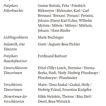
Potiphars
Gustav Buttula
,
Fritz / Friedrich
Folterknechte
Birkmeyer / Birkmaier
,
Karl / Carl
Bressani / Bresani / Presani / Presoni
,
Johann (Hans) Karl Ecker
,
Wilhelm
Mytteis / Mitteis / Mitteys / Mittheis
,
Johann / Hans Binder
Lieblingssklavin
Marie Buchinger
Sulamith, eine
Gusti / Auguste Rosa Pichler
Tänzerin
Potiphars
Ferdinand Rathner
Haushofmeister
Unverschleierete
Ethel (Tilly) Losch
,
Hermine / Herma
Tänzerinnen
Berka
,
Hedi / Hedy /Hedwig Pfundmayr /
Pfundmeyer / Pfundmeier
Verschleierte
Marie / Dora Szakal / Czakal
,
Hedy /
Tänzerinnen
Hedwig Fränzl
,
Ernestine Knöpfler
Dienerinnen der
Hilde Steinlein
,
Therese / Risa Dirtl /
Verschleierten
Diertl
,
Rosa Weinrich