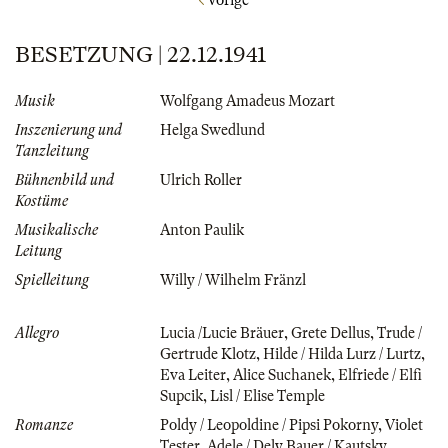
BESETZUNG | 22.12.1941
Musik
Wolfgang Amadeus Mozart
Inszenierung und
Helga Swedlund
Tanzleitung
Bühnenbild und
Ulrich Roller
Kostüme
Musikalische
Anton Paulik
Leitung
Spielleitung
Willy / Wilhelm Fränzl
Allegro
Lucia /Lucie Bräuer
,
Grete Dellus
,
Trude /
Gertrude Klotz
,
Hilde / Hilda Lurz / Lurtz
,
Eva Leiter
,
Alice Suchanek
,
Elfriede / Elfi
Supcik
,
Lisl / Elise Temple
Romanze
Poldy / Leopoldine / Pipsi Pokorny
,
Violet
Tester
,
Adele / Dely Bauer / Kautsky