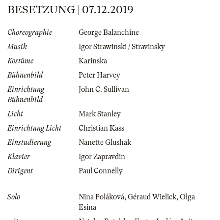
BESETZUNG | 07.12.2019
Choreographie
George Balanchine
Musik
Igor Strawinski / Stravinsky
Kostüme
Karinska
Bühnenbild
Peter Harvey
Einrichtung
John C. Sullivan
Bühnenbild
Licht
Mark Stanley
Einrichtung Licht
Christian Kass
Einstudierung
Nanette Glushak
Klavier
Igor Zapravdin
Dirigent
Paul Connelly
Solo
Nina Poláková
,
Géraud Wielick
,
Olga
Esina