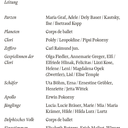
Leitung
Parzen
Maria Graf
,
Adele / Dely Bauer / Kautsky
,
Ilse / Ilsetraud Kopp
Planeten
Corps de ballet
Clori
Poldy / Leopoldine / Pipsi Pokorny
Zeffiro
Carl Raimund jun.
Gespielinnen der
Olga Fiedler
,
Annemarie Greger
,
Elfi /
Clori
Elfriede Hlinak
,
Felicitas / Lizzi Kose
,
Helene / Leni / Magdalena Opek
(Zwettler)
,
Lisl / Elise Temple
Schäfer
Uta Böhm
,
Erna / Ernestine Grübler
,
Henriette / Jetta Wittek
Apollo
Erwin Pokorny
Jünglinge
Lucia /Lucie Bräuer
,
Marie / Mia / Maria
Krämer
,
Hilde / Hilda Lurz / Lurtz
Delphisches Volk
Corps de ballet
Singstimmen
Elisabeth Rutgers
,
Erich Majkut
,
Wiener