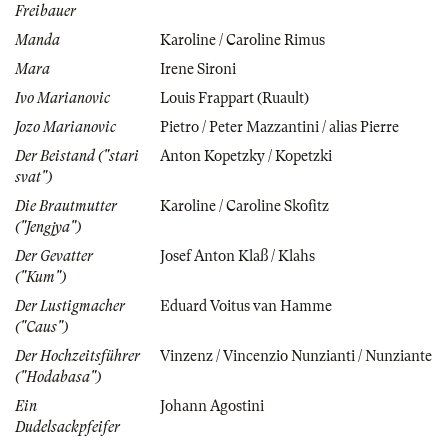
Freibauer
Manda
Karoline / Caroline Rimus
Mara
Irene Sironi
Ivo Marianovic
Louis Frappart (Ruault)
Jozo Marianovic
Pietro / Peter Mazzantini / alias Pierre
Der Beistand ("stari
Anton Kopetzky / Kopetzki
svat")
Die Brautmutter
Karoline / Caroline Skofitz
("Jengjya")
Der Gevatter
Josef Anton Klaß / Klahs
("Kum")
Der Lustigmacher
Eduard Voitus van Hamme
("Caus")
Der Hochzeitsführer
Vinzenz / Vincenzio Nunzianti / Nunziante
("Hodabasa")
Ein
Johann Agostini
Dudelsackpfeifer