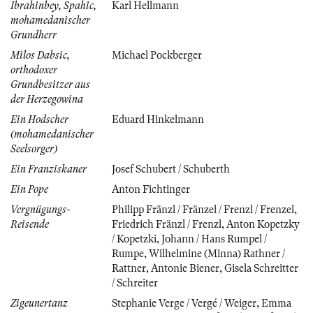
Ibrahinbey, Spahic,
Karl Hellmann
mohamedanischer
Grundherr
Milos Dabsic,
Michael Pockberger
orthodoxer
Grundbesitzer aus
der Herzegowina
Ein Hodscher
Eduard Hinkelmann
(mohamedanischer
Seelsorger)
Ein Franziskaner
Josef Schubert / Schuberth
Ein Pope
Anton Fichtinger
Vergnügungs-
Philipp Fränzl / Fränzel / Frenzl / Frenzel
,
Reisende
Friedrich Fränzl / Frenzl
,
Anton Kopetzky
/ Kopetzki
,
Johann / Hans Rumpel /
Rumpe
,
Wilhelmine (Minna) Rathner /
Rattner
,
Antonie Biener
,
Gisela Schreitter
/ Schreiter
Zigeunertanz
Stephanie Verge / Vergé / Weiger
,
Emma