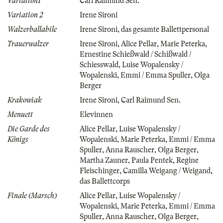
Variation1
Carl Raimund Sen.
Variation 2
Irene Sironi
Walzerballabile
Irene Sironi
,
das gesamte Ballettpersonal
Trauerwalzer
Irene Sironi
,
Alice Pellar
,
Marie Peterka
,
Ernestine Schießwald / Schißwald /
Schiesswald
,
Luise Wopalensky /
Wopalenski
,
Emmi / Emma Spuller
,
Olga
Berger
Krakowiak
Irene Sironi
,
Carl Raimund Sen.
Menuett
Elevinnen
Die Garde des
Alice Pellar
,
Luise Wopalensky /
Königs
Wopalenski
,
Marie Peterka
,
Emmi / Emma
Spuller
,
Anna Rauscher
,
Olga Berger
,
Martha Zauner
,
Paula Pentek
,
Regine
Fleischinger
,
Camilla Weigang / Weigand
,
das Ballettcorps
Finale (Marsch)
Alice Pellar
,
Luise Wopalensky /
Wopalenski
,
Marie Peterka
,
Emmi / Emma
Spuller
,
Anna Rauscher
,
Olga Berger
,