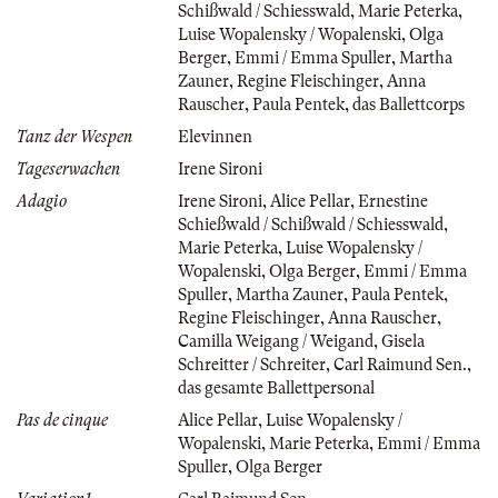
Schißwald / Schiesswald
,
Marie Peterka
,
Luise Wopalensky / Wopalenski
,
Olga
Berger
,
Emmi / Emma Spuller
,
Martha
Zauner
,
Regine Fleischinger
,
Anna
Rauscher
,
Paula Pentek
,
das Ballettcorps
Tanz der Wespen
Elevinnen
Tageserwachen
Irene Sironi
Adagio
Irene Sironi
,
Alice Pellar
,
Ernestine
Schießwald / Schißwald / Schiesswald
,
Marie Peterka
,
Luise Wopalensky /
Wopalenski
,
Olga Berger
,
Emmi / Emma
Spuller
,
Martha Zauner
,
Paula Pentek
,
Regine Fleischinger
,
Anna Rauscher
,
Camilla Weigang / Weigand
,
Gisela
Schreitter / Schreiter
,
Carl Raimund Sen.
,
das gesamte Ballettpersonal
Pas de cinque
Alice Pellar
,
Luise Wopalensky /
Wopalenski
,
Marie Peterka
,
Emmi / Emma
Spuller
,
Olga Berger