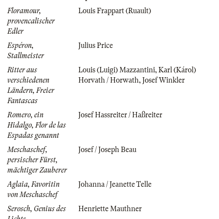
Floramour,
Louis Frappart (Ruault)
provencalischer
Edler
Espéron,
Julius Price
Stallmeister
Ritter aus
Louis (Luigi) Mazzantini
,
Karl (Károl)
verschiedenen
Horvath / Horwath
,
Josef Winkler
Ländern, Freier
Fantascas
Romero, ein
Josef Hassreiter / Haßreiter
Hidalgo, Flor de las
Espadas genannt
Meschaschef,
Josef / Joseph Beau
persischer Fürst,
mächtiger Zauberer
Aglaia, Favoritin
Johanna / Jeanette Telle
von Meschaschef
Serosch, Genius des
Henriette Mauthner