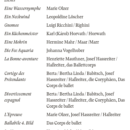
Lichts
Eine Wassernymphe
Marie Olzer
Ein Neckwind
Leopoldine Löscher
Gnomos
Luigi Ricchini / Righini
Ein Küchenmeister
Karl (Károl) Horvath / Horwath
Eine Mohrin
Hermine Mahr / Maar /Marr
Die Fee Aquaria
Johanna Vogelhuber
La Bonne-aventure
Henriette Mauthner
,
Josef Hassreiter /
Haßreiter
,
das Ballettcorps
Cortège des
Berta / Bertha Linda / Babitsch
,
Josef
Prétendants
Hassreiter / Haßreiter
,
die Coryphäen
,
Das
Corps de ballet
Divertissement
Berta / Bertha Linda / Babitsch
,
Josef
espagnol
Hassreiter / Haßreiter
,
die Coryphäen
,
Das
Corps de ballet
L'Epreuve
Marie Olzer
,
Josef Hassreiter / Haßreiter
Ballabile 4. Bild
Das Corps de ballet