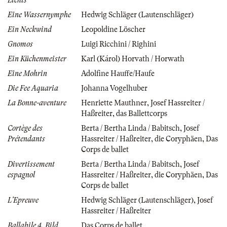
Lichts
Eine Wassernymphe
Hedwig Schläger (Lautenschläger)
Ein Neckwind
Leopoldine Löscher
Gnomos
Luigi Ricchini / Righini
Ein Küchenmeister
Karl (Károl) Horvath / Horwath
Eine Mohrin
Adolfine Hauffe/Haufe
Die Fee Aquaria
Johanna Vogelhuber
La Bonne-aventure
Henriette Mauthner
,
Josef Hassreiter /
Haßreiter
,
das Ballettcorps
Cortège des
Berta / Bertha Linda / Babitsch
,
Josef
Prétendants
Hassreiter / Haßreiter
,
die Coryphäen
,
Das
Corps de ballet
Divertissement
Berta / Bertha Linda / Babitsch
,
Josef
espagnol
Hassreiter / Haßreiter
,
die Coryphäen
,
Das
Corps de ballet
L'Epreuve
Hedwig Schläger (Lautenschläger)
,
Josef
Hassreiter / Haßreiter
Ballabile 4. Bild
Das Corps de ballet