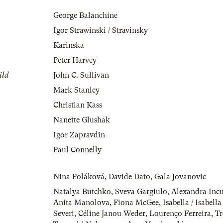
George Balanchine
Igor Strawinski / Stravinsky
Karinska
Peter Harvey
ild
John C. Sullivan
Mark Stanley
Christian Kass
Nanette Glushak
Igor Zapravdin
Paul Connelly
Nina Poláková
,
Davide Dato
,
Gala Jovanovic
Natalya Butchko
,
Sveva Gargiulo
,
Alexandra Incu
Anita Manolova
,
Fiona McGee
,
Isabella / Isabell
Severi
,
Céline Janou Weder
,
Lourenço Ferreira
,
Tr