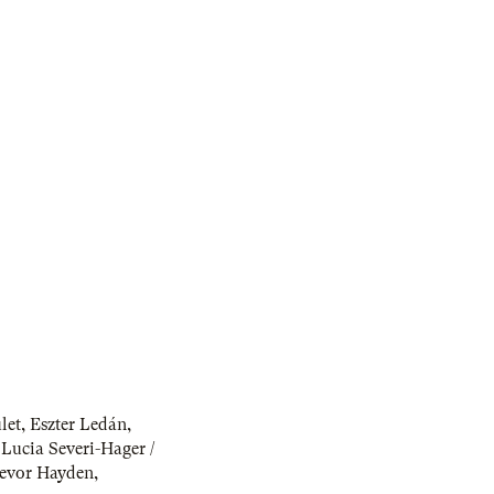
let
,
Eszter Ledán
,
a Lucia Severi-Hager /
evor Hayden
,