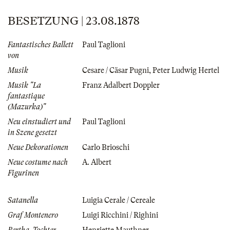
BESETZUNG | 23.08.1878
Fantastisches Ballett
Paul Taglioni
von
Musik
Cesare / Cäsar Pugni
,
Peter Ludwig Hertel
Musik "La
Franz Adalbert Doppler
fantastique
(Mazurka)"
Neu einstudiert und
Paul Taglioni
in Szene gesetzt
Neue Dekorationen
Carlo Brioschi
Neue costume nach
A. Albert
Figurinen
Satanella
Luigia Cerale / Cereale
Graf Montenero
Luigi Ricchini / Righini
Bertha, Tochter
Henriette Mauthner