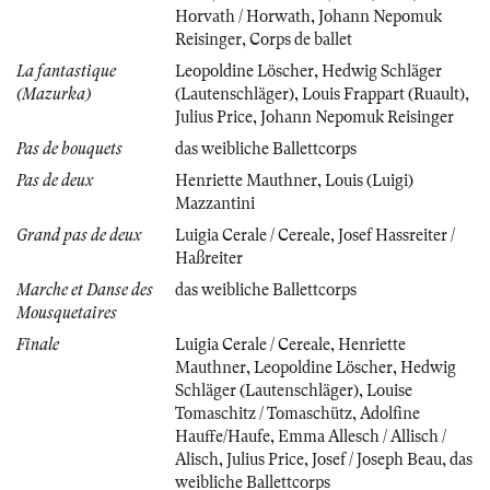
Horvath / Horwath
,
Johann Nepomuk
Reisinger
,
Corps de ballet
La fantastique
Leopoldine Löscher
,
Hedwig Schläger
(Mazurka)
(Lautenschläger)
,
Louis Frappart (Ruault)
,
Julius Price
,
Johann Nepomuk Reisinger
Pas de bouquets
das weibliche Ballettcorps
Pas de deux
Henriette Mauthner
,
Louis (Luigi)
Mazzantini
Grand pas de deux
Luigia Cerale / Cereale
,
Josef Hassreiter /
Haßreiter
Marche et Danse des
das weibliche Ballettcorps
Mousquetaires
Finale
Luigia Cerale / Cereale
,
Henriette
Mauthner
,
Leopoldine Löscher
,
Hedwig
Schläger (Lautenschläger)
,
Louise
Tomaschitz / Tomaschütz
,
Adolfine
Hauffe/Haufe
,
Emma Allesch / Allisch /
Alisch
,
Julius Price
,
Josef / Joseph Beau
,
das
weibliche Ballettcorps