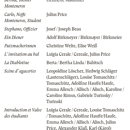
Monteneros
Carlo, Neffe
Julius Price
Monteneros, Student
Stephano, Offizier
Josef / Joseph Beau
Ein Diener
Adolf Birkmeyer / Birkmayer / Birkmeier
Putzmacherinnen
Christine Welte
,
Elise Weiß
L' invitation au bal
Luigia Cerale / Cereale
,
Julius Price
La Diablotine
Berta / Bertha Linda / Babitsch
Scène d' agaceries
Leopoldine Löscher
,
Hedwig Schläger
(Lautenschläger)
,
Louise Tomaschitz /
Tomaschütz
,
Adolfine Hauffe/Haufe
,
Emma Allesch / Allisch / Alisch
,
Karoline /
Caroline Rimus
,
Gabriele Turinsky /
Turinski
Introduction et Valse
Luigia Cerale / Cereale
,
Louise Tomaschitz
des étudiants
/ Tomaschütz
,
Adolfine Hauffe/Haufe
,
Emma Allesch / Allisch / Alisch
,
Julius
Price
,
Alexander Klaß
,
Karl (Károl)