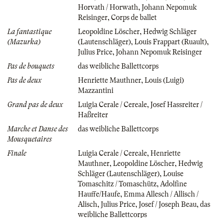
Horvath / Horwath
,
Johann Nepomuk
Reisinger
,
Corps de ballet
La fantastique
Leopoldine Löscher
,
Hedwig Schläger
(Mazurka)
(Lautenschläger)
,
Louis Frappart (Ruault)
,
Julius Price
,
Johann Nepomuk Reisinger
Pas de bouquets
das weibliche Ballettcorps
Pas de deux
Henriette Mauthner
,
Louis (Luigi)
Mazzantini
Grand pas de deux
Luigia Cerale / Cereale
,
Josef Hassreiter /
Haßreiter
Marche et Danse des
das weibliche Ballettcorps
Mousquetaires
Finale
Luigia Cerale / Cereale
,
Henriette
Mauthner
,
Leopoldine Löscher
,
Hedwig
Schläger (Lautenschläger)
,
Louise
Tomaschitz / Tomaschütz
,
Adolfine
Hauffe/Haufe
,
Emma Allesch / Allisch /
Alisch
,
Julius Price
,
Josef / Joseph Beau
,
das
weibliche Ballettcorps