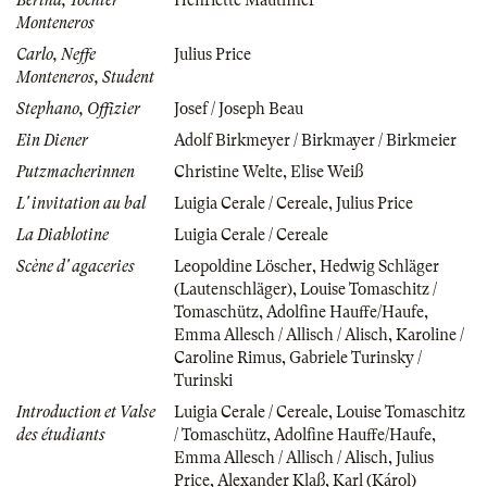
Monteneros
Carlo, Neffe
Julius Price
Monteneros, Student
Stephano, Offizier
Josef / Joseph Beau
Ein Diener
Adolf Birkmeyer / Birkmayer / Birkmeier
Putzmacherinnen
Christine Welte
,
Elise Weiß
L' invitation au bal
Luigia Cerale / Cereale
,
Julius Price
La Diablotine
Luigia Cerale / Cereale
Scène d' agaceries
Leopoldine Löscher
,
Hedwig Schläger
(Lautenschläger)
,
Louise Tomaschitz /
Tomaschütz
,
Adolfine Hauffe/Haufe
,
Emma Allesch / Allisch / Alisch
,
Karoline /
Caroline Rimus
,
Gabriele Turinsky /
Turinski
Introduction et Valse
Luigia Cerale / Cereale
,
Louise Tomaschitz
des étudiants
/ Tomaschütz
,
Adolfine Hauffe/Haufe
,
Emma Allesch / Allisch / Alisch
,
Julius
Price
,
Alexander Klaß
,
Karl (Károl)