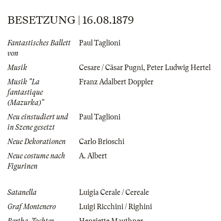
BESETZUNG | 16.08.1879
Fantastisches Ballett
Paul Taglioni
von
Musik
Cesare / Cäsar Pugni
,
Peter Ludwig Hertel
Musik "La
Franz Adalbert Doppler
fantastique
(Mazurka)"
Neu einstudiert und
Paul Taglioni
in Szene gesetzt
Neue Dekorationen
Carlo Brioschi
Neue costume nach
A. Albert
Figurinen
Satanella
Luigia Cerale / Cereale
Graf Montenero
Luigi Ricchini / Righini
Bertha, Tochter
Henriette Mauthner