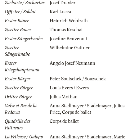
Zacharie / Zacharias
Josef Draxler
Offizier / Soldat
Karl Lucca
Erster Bauer
Heinrich Wohlrath
Zweiter Bauer
Thomas Koschat
Erster Sängerknabe
Josefine Benvenuti
Zweiter
Wilhelmine Gattner
Sängerknabe
Erster
Angelo Josef Neumann
Kriegshauptmann
Erster Bürger
Peter Soutschek / Souzschek
Zweiter Bürger
Louis Evers / Ewers
Dritter Bürger
Julius Mothan
Valse et Pas de la
Anna Stadlmayer / Stadelmayer
,
Julius
Redowa
Price
,
Corps de ballet
Quadrille des
Corps de ballet
Patineurs
La Frileuse / Galopp
Anna Stadlmayer / Stadelmayer
,
Marie