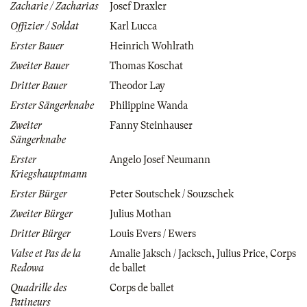
Zacharie / Zacharias
Josef Draxler
Offizier / Soldat
Karl Lucca
Erster Bauer
Heinrich Wohlrath
Zweiter Bauer
Thomas Koschat
Dritter Bauer
Theodor Lay
Erster Sängerknabe
Philippine Wanda
Zweiter
Fanny Steinhauser
Sängerknabe
Erster
Angelo Josef Neumann
Kriegshauptmann
Erster Bürger
Peter Soutschek / Souzschek
Zweiter Bürger
Julius Mothan
Dritter Bürger
Louis Evers / Ewers
Valse et Pas de la
Amalie Jaksch / Jacksch
,
Julius Price
,
Corps
Redowa
de ballet
Quadrille des
Corps de ballet
Patineurs