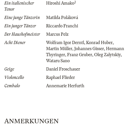
2
Ein italienischer
Hiroshi Amako
Tenor
Eine junge Tänzerin
Matilda Poláková
Ein junger Tänzer
Riccardo Franchi
Der Haushofmeister
Marcus Pelz
Acht Diener
Wolfram Igor Derntl
,
Konrad Huber
,
Martin Müller
,
Johannes Gisser
,
Hermann
Thyringer
,
Franz Gruber
,
Oleg Zalytskiy
,
Wataru Sano
Geige
Daniel Froschauer
Violoncello
Raphael Flieder
Cembalo
Annemarie Herfurth
ANMERKUNGEN