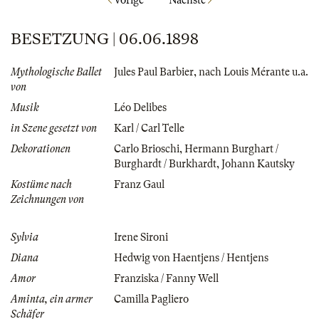
BESETZUNG | 06.06.1898
Mythologische Ballet
Jules Paul Barbier
,
nach Louis Mérante u.a.
von
Musik
Léo Delibes
in Szene gesetzt von
Karl / Carl Telle
Dekorationen
Carlo Brioschi
,
Hermann Burghart /
Burghardt / Burkhardt
,
Johann Kautsky
Kostüme nach
Franz Gaul
Zeichnungen von
Sylvia
Irene Sironi
Diana
Hedwig von Haentjens / Hentjens
Amor
Franziska / Fanny Well
Aminta, ein armer
Camilla Pagliero
Schäfer