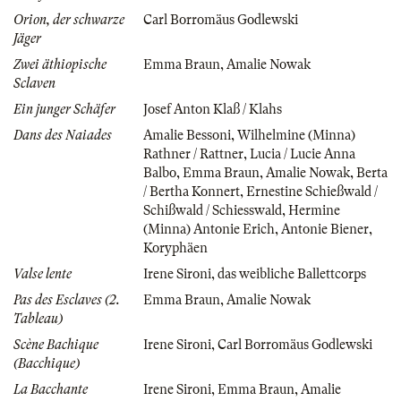
Orion, der schwarze
Carl Borromäus Godlewski
Jäger
Zwei äthiopische
Emma Braun
,
Amalie Nowak
Sclaven
Ein junger Schäfer
Josef Anton Klaß / Klahs
Dans des Naiades
Amalie Bessoni
,
Wilhelmine (Minna)
Rathner / Rattner
,
Lucia / Lucie Anna
Balbo
,
Emma Braun
,
Amalie Nowak
,
Berta
/ Bertha Konnert
,
Ernestine Schießwald /
Schißwald / Schiesswald
,
Hermine
(Minna) Antonie Erich
,
Antonie Biener
,
Koryphäen
Valse lente
Irene Sironi
,
das weibliche Ballettcorps
Pas des Esclaves (2.
Emma Braun
,
Amalie Nowak
Tableau)
Scène Bachique
Irene Sironi
,
Carl Borromäus Godlewski
(Bacchique)
La Bacchante
Irene Sironi
,
Emma Braun
,
Amalie