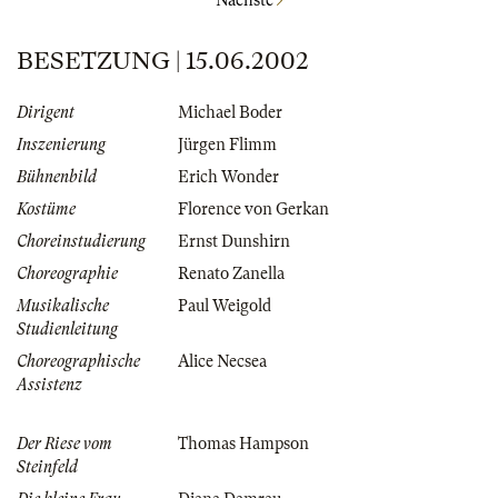
Nächste
BESETZUNG | 15.06.2002
Dirigent
Michael Boder
Inszenierung
Jürgen Flimm
Bühnenbild
Erich Wonder
Kostüme
Florence von Gerkan
Choreinstudierung
Ernst Dunshirn
Choreographie
Renato Zanella
Musikalische
Paul Weigold
Studienleitung
Choreographische
Alice Necsea
Assistenz
Der Riese vom
Thomas Hampson
Steinfeld