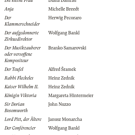
Die kleine Frau
Diana Damrau
Anja
Michelle Breedt
Der
Herwig Pecoraro
Klammerschneider
Der aufgedonnerte
Wolfgang Bankl
Zirkusdirektor
Der Musikzauberer
Branko Samarovski
oder versoffene
Kompositeur
Der Teufel
Alfred Šramek
Rabbi Fleckeles
Heinz Zednik
Kaiser Wilhelm II.
Heinz Zednik
Königin Viktoria
Margareta Hintermeier
Sir Dorian
John Nuzzo
Bosomworth
Lord Pitt, der Ältere
Janusz Monarcha
Der Conférencier
Wolfgang Bankl