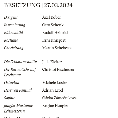
BESETZUNG | 27.03.2024
Dirigent
Axel Kober
Inszenierung
Otto Schenk
Bühnenbild
Rudolf Heinrich
Kostüme
Erni Kniepert
Chorleitung
Martin Schebesta
Die Feldmarschallin
Julia Kleiter
Der Baron Ochs auf
Christof Fischesser
Lerchenau
Octavian
Michèle Losier
Herr von Faninal
Adrian Eröd
Sophie
Slávka Zámečníková
Jungfer Marianne
Regine Hangler
Leitmetzerin