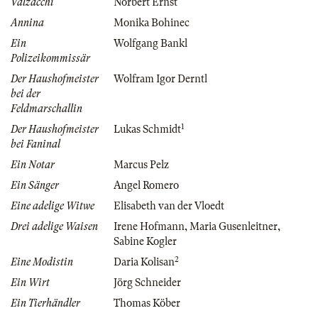
Valzacchi
Norbert Ernst
Annina
Monika Bohinec
Ein
Wolfgang Bankl
Polizeikommissär
Der Haushofmeister
Wolfram Igor Derntl
bei der
Feldmarschallin
1
Der Haushofmeister
Lukas Schmidt
bei Faninal
Ein Notar
Marcus Pelz
Ein Sänger
Angel Romero
Eine adelige Witwe
Elisabeth van der Vloedt
Drei adelige Waisen
Irene Hofmann
,
Maria Gusenleitner
,
Sabine Kogler
2
Eine Modistin
Daria Kolisan
Ein Wirt
Jörg Schneider
Ein Tierhändler
Thomas Köber