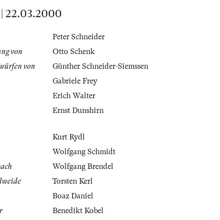
 22.03.2000
Peter Schneider
ung von
Otto Schenk
würfen von
Günther Schneider-Siemssen
Gabriele Frey
Erich Walter
Ernst Dunshirn
Kurt Rydl
Wolfgang Schmidt
bach
Wolfgang Brendel
elweide
Torsten Kerl
Boaz Daniel
r
Benedikt Kobel