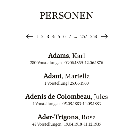
PERSONEN
1
2
3
4
5
6
7
…
257
258
«
Weiter
Zurück
»
Adams
, Karl
280 Vorstellungen |
03.06.1869
–
12.06.1876
Adani
, Mariella
1 Vorstellung |
25.06.1960
Adenis de Colombeau
, Jules
4 Vorstellungen |
05.05.1883
–
14.05.1883
Ader-Trigona
, Rosa
43 Vorstellungen |
19.04.1918
–
11.12.1935