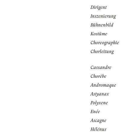
Dirigent
Inszenierung
Bühnenbild
Kostüme
Choreographie
Chorleitung
Cassandre
Chorèbe
Andromaque
Astyanax
Polyxene
Enée
Ascagne
Hélénus