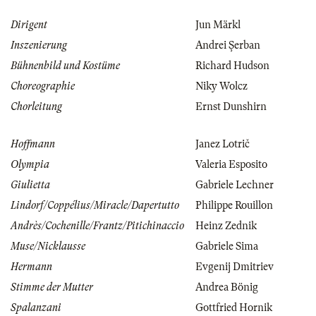
Dirigent
Jun Märkl
Inszenierung
Andrei Şerban
Bühnenbild und Kostüme
Richard Hudson
Choreographie
Niky Wolcz
Chorleitung
Ernst Dunshirn
Hoffmann
Janez Lotrič
Olympia
Valeria Esposito
Giulietta
Gabriele Lechner
Lindorf/Coppélius/Miracle/Dapertutto
Philippe Rouillon
Andrès/Cochenille/Frantz/Pitichinaccio
Heinz Zednik
Muse/Nicklausse
Gabriele Sima
Hermann
Evgenij Dmitriev
Stimme der Mutter
Andrea Bönig
Spalanzani
Gottfried Hornik