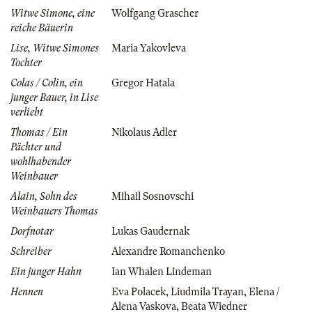
Witwe Simone, eine
Wolfgang Grascher
reiche Bäuerin
Lise, Witwe Simones
Maria Yakovleva
Tochter
Colas / Colin, ein
Gregor Hatala
junger Bauer, in Lise
verliebt
Thomas / Ein
Nikolaus Adler
Pächter und
wohlhabender
Weinbauer
Alain, Sohn des
Mihail Sosnovschi
Weinbauers Thomas
Dorfnotar
Lukas Gaudernak
Schreiber
Alexandre Romanchenko
Ein junger Hahn
Ian Whalen Lindeman
Hennen
Eva Polacek
,
Liudmila Trayan
,
Elena /
Alena Vaskova
,
Beata Wiedner