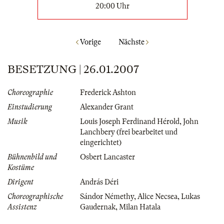
20:00 Uhr
Vorige
Nächste
BESETZUNG | 26.01.2007
Choreographie
Frederick Ashton
Einstudierung
Alexander Grant
Musik
Louis Joseph Ferdinand Hérold
,
John
Lanchbery (frei bearbeitet und
eingerichtet)
Bühnenbild und
Osbert Lancaster
Kostüme
Dirigent
András Déri
Choreographische
Sándor Némethy
,
Alice Necsea
,
Lukas
Assistenz
Gaudernak
,
Milan Hatala