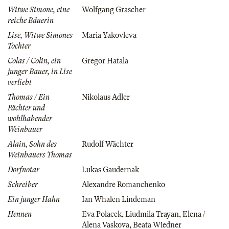
Witwe Simone, eine
Wolfgang Grascher
reiche Bäuerin
Lise, Witwe Simones
Maria Yakovleva
Tochter
Colas / Colin, ein
Gregor Hatala
junger Bauer, in Lise
verliebt
Thomas / Ein
Nikolaus Adler
Pächter und
wohlhabender
Weinbauer
Alain, Sohn des
Rudolf Wächter
Weinbauers Thomas
Dorfnotar
Lukas Gaudernak
Schreiber
Alexandre Romanchenko
Ein junger Hahn
Ian Whalen Lindeman
Hennen
Eva Polacek
,
Liudmila Trayan
,
Elena /
Alena Vaskova
,
Beata Wiedner