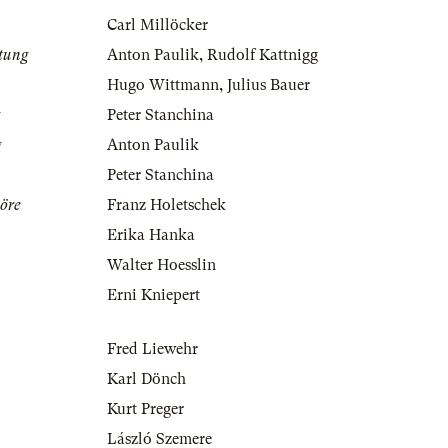
Carl Millöcker
tung
Anton Paulik
,
Rudolf Kattnigg
Hugo Wittmann
,
Julius Bauer
Peter Stanchina
g
Anton Paulik
Peter Stanchina
öre
Franz Holetschek
Erika Hanka
Walter Hoesslin
Erni Kniepert
Fred Liewehr
Karl Dönch
Kurt Preger
László Szemere