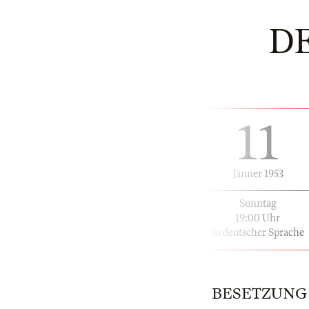
D
11
Jänner 1953
Sonntag
19:00 Uhr
in deutscher Sprache
BESETZUNG | 