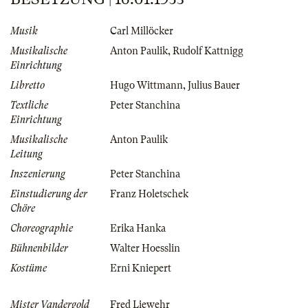
Musik
Carl Millöcker
Musikalische
Anton Paulik
,
Rudolf Kattnigg
Einrichtung
Libretto
Hugo Wittmann
,
Julius Bauer
Textliche
Peter Stanchina
Einrichtung
Musikalische
Anton Paulik
Leitung
Inszenierung
Peter Stanchina
Einstudierung der
Franz Holetschek
Chöre
Choreographie
Erika Hanka
Bühnenbilder
Walter Hoesslin
Kostüme
Erni Kniepert
Mister Vandergold
Fred Liewehr