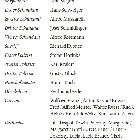
Shrydaman
Emil Siegert
Erster Sekundant
Hans Schweiger
Zweiter Sekundant
Alfred Muzzarelli
Dritter Sekundant
Josef Schmidinger
Vierter Sekundant
Alfred Rossmann
Sheriff
Richard Eybner
Erster Polizist
Stefan Horinka
Zweiter Polizist
Karl Kralert
Dritter Polizist
Gustav Glück
Haushofmeister
Hanns Koch
Oberkellner
Ferdinand Seiler
Cancan
Wilfried Fränzl
,
Anton Kovar / Kowar
,
Fred / Alfred Meister
,
Walter Ruess / Rueß
,
Heinz / Heinrich Weitz
,
Konstantin Zajetz
Cachucha
Julia Drapal
,
Erwin Pokorny
,
Margarete /
Margaret / Gretl / Grete Bauer / Bauer-
Pokorny
,
Lucia /Lucie Bräuer
,
Gisela