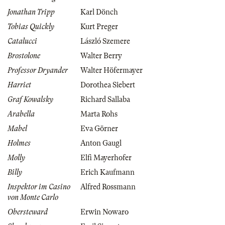
Jonathan Tripp
Karl Dönch
Tobias Quickly
Kurt Preger
Catalucci
László Szemere
Brostolone
Walter Berry
Professor Dryander
Walter Höfermayer
Harriet
Dorothea Siebert
Graf Kowalsky
Richard Sallaba
Arabella
Marta Rohs
Mabel
Eva Görner
Holmes
Anton Gaugl
Molly
Elfi Mayerhofer
Billy
Erich Kaufmann
Inspektor im Casino
Alfred Rossmann
von Monte Carlo
Obersteward
Erwin Nowaro