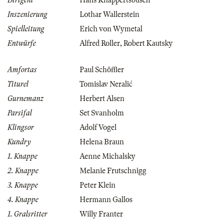
Dirigent
Hans Knappertsbusch
Inszenierung
Lothar Wallerstein
Spielleitung
Erich von Wymetal
Entwürfe
Alfred Roller
,
Robert Kautsky
Amfortas
Paul Schöffler
Titurel
Tomislav Neralić
Gurnemanz
Herbert Alsen
Parsifal
Set Svanholm
Klingsor
Adolf Vogel
Kundry
Helena Braun
1. Knappe
Aenne Michalsky
2. Knappe
Melanie Frutschnigg
3. Knappe
Peter Klein
4. Knappe
Hermann Gallos
1. Gralsritter
Willy Franter