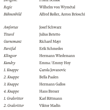
Dirigent:
Franz Schalk
Regie
Wilhelm von Wymétal
Bühnenbild
Alfred Roller
,
Anton Brioschi
Amfortas
Josef Schwarz
Titurel
Julius Betetto
Gurnemanz
Richard Mayr
Parsifal
Erik Schmedes
Klingsor
Hermann Wiedemann
Kundry
Emma / Emmy Hoy
1. Knappe
Carola Jovanovic
2. Knappe
Bella Paalen
3. Knappe
Hermann Gallos
4. Knappe
Hans Breuer
1. Gralsritter
Karl Rittmann
2. Gralsritter
Viktor Madin