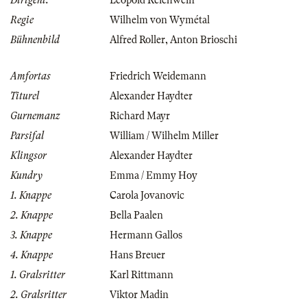
Dirigent:
Leopold Reichwein
Regie
Wilhelm von Wymétal
Bühnenbild
Alfred Roller
,
Anton Brioschi
Amfortas
Friedrich Weidemann
Titurel
Alexander Haydter
Gurnemanz
Richard Mayr
Parsifal
William / Wilhelm Miller
Klingsor
Alexander Haydter
Kundry
Emma / Emmy Hoy
1. Knappe
Carola Jovanovic
2. Knappe
Bella Paalen
3. Knappe
Hermann Gallos
4. Knappe
Hans Breuer
1. Gralsritter
Karl Rittmann
2. Gralsritter
Viktor Madin