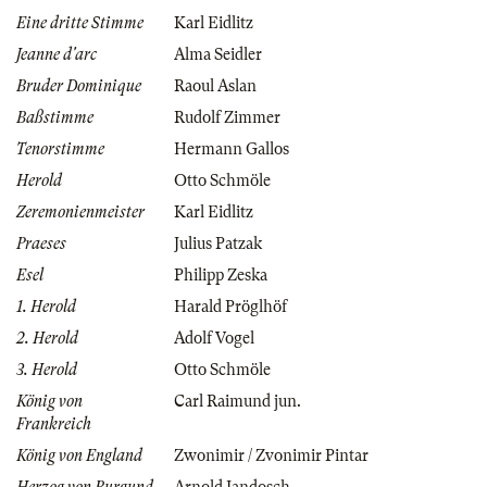
Eine dritte Stimme
Karl Eidlitz
Jeanne d'arc
Alma Seidler
Bruder Dominique
Raoul Aslan
Baßstimme
Rudolf Zimmer
Tenorstimme
Hermann Gallos
Herold
Otto Schmöle
Zeremonienmeister
Karl Eidlitz
Praeses
Julius Patzak
Esel
Philipp Zeska
1. Herold
Harald Pröglhöf
2. Herold
Adolf Vogel
3. Herold
Otto Schmöle
König von
Carl Raimund jun.
Frankreich
König von England
Zwonimir / Zvonimir Pintar