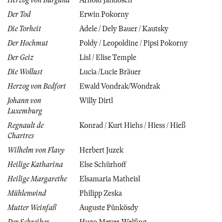
Herzog von Burgund
Arnold Jandosch
Der Tod
Erwin Pokorny
Die Torheit
Adele / Dely Bauer / Kautsky
Der Hochmut
Poldy / Leopoldine / Pipsi Pokorny
Der Geiz
Lisl / Elise Temple
Die Wollust
Lucia /Lucie Bräuer
Herzog von Bedfort
Ewald Vondrak/Wondrak
Johann von
Willy Dirtl
Luxemburg
Regnault de
Konrad / Kurt Hiehs / Hiess / Hieß
Chartres
Wilhelm von Flavy
Herbert Juzek
Heilige Katharina
Else Schürhoff
Heilige Margarethe
Elsamaria Matheisl
Mühlenwind
Philipp Zeska
Mutter Weinfaß
Auguste Pünkösdy