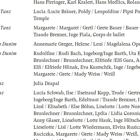
Hans Pirringer
,
Karl Kralert
,
Hans Medlics
,
Rola
r Tanz
Lucia /Lucie Bräuer
,
Poldy / Leopoldine / Pipsi P
Temple
r Tanz
Margarete / Margaret / Gretl / Grete Bauer / Baue
Traude Brexner
,
Inge Fiala
,
Corps de ballet
es Dunim
Annemarie Greger
,
Helene / Leni / Magdalena Ope
es Dunim
Rudolfine / Rudi Bach
,
Ingeborg/Inge Barth
,
Uta 
Brunlechner / Brunnlechner
,
Elfriede /Elfi Gara
,
A
Elfi / Elfriede Hlinak
,
Eva Kuntschik
,
Inge / Inge
Margarete / Grete / Mady Weiss / Weiß
nz
Julia Drapal
nz
Lucia Schwab
,
Ilse / Ilsetraud Kopp
,
Trude / Gertr
Ingeborg/Inge Barth
,
Edeltraut / Traude Brexner
,
I
Liesl / Elisabeth / Else Böhm
,
Liselotte / Lotte No
Brunlechner / Brunnlechner
,
Lydia / Lidia Coroni
Anny Glaser
,
Lieselotte / Lotte Hauk
,
Inge Hiltsch
Lieselotte / Lisl / Lotte Wiedermann
,
Elvira Ruzic
Ruciczka
,
Margarete / Grete / Mady Weiss / Weiß
,