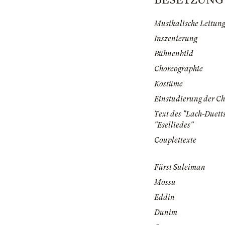
Musikalische Leitun
Inszenierung
Bühnenbild
Choreographie
Kostüme
Einstudierung der Ch
Text des "Lach-Duett
"Eselliedes"
Couplettexte
Fürst Suleiman
Mossu
Eddin
Dunim