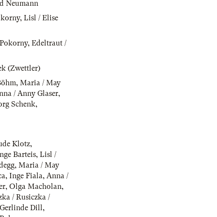
nd Neumann
okorny
,
Lisl / Elise
r-Pokorny
,
Edeltraut /
k (Zwettler)
Böhm
,
Maria / May
nna / Anny Glaser
,
borg Schenk
,
ude Klotz
,
nge Barteis
,
Lisl /
rdegg
,
Maria / May
ca
,
Inge Fiala
,
Anna /
er
,
Olga Macholan
,
zka / Rusiczka /
Gerlinde Dill
,