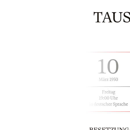
TAU
10
März 1950
Freitag
19:00 Uhr
in deutscher Sprache
BESETZUNG | 