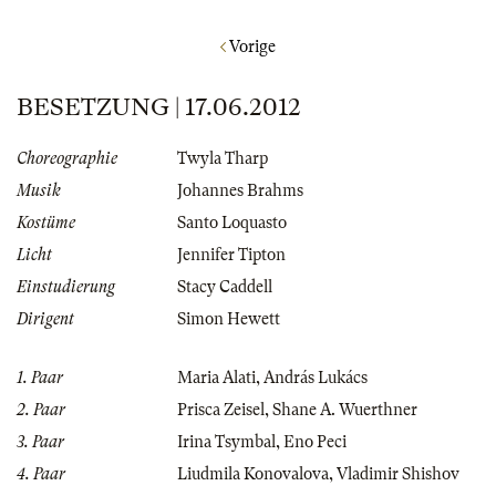
Vorige
BESETZUNG | 17.06.2012
Choreographie
Twyla Tharp
Musik
Johannes Brahms
Kostüme
Santo Loquasto
Licht
Jennifer Tipton
Einstudierung
Stacy Caddell
Dirigent
Simon Hewett
1. Paar
Maria Alati
,
András Lukács
2. Paar
Prisca Zeisel
,
Shane A. Wuerthner
3. Paar
Irina Tsymbal
,
Eno Peci
4. Paar
Liudmila Konovalova
,
Vladimir Shishov