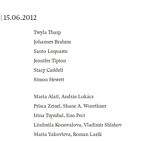
15.06.2012
Twyla Tharp
Johannes Brahms
Santo Loquasto
Jennifer Tipton
Stacy Caddell
Simon Hewett
Maria Alati
,
András Lukács
Prisca Zeisel
,
Shane A. Wuerthner
Irina Tsymbal
,
Eno Peci
Liudmila Konovalova
,
Vladimir Shishov
Maria Yakovleva
,
Roman Lazik