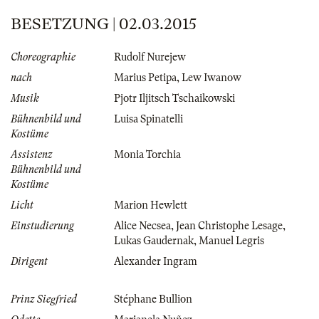
BESETZUNG | 02.03.2015
Choreographie
Rudolf Nurejew
nach
Marius Petipa
,
Lew Iwanow
Musik
Pjotr Iljitsch Tschaikowski
Bühnenbild und
Luisa Spinatelli
Kostüme
Assistenz
Monia Torchia
Bühnenbild und
Kostüme
Licht
Marion Hewlett
Einstudierung
Alice Necsea
,
Jean Christophe Lesage
,
Lukas Gaudernak
,
Manuel Legris
Dirigent
Alexander Ingram
Prinz Siegfried
Stéphane Bullion