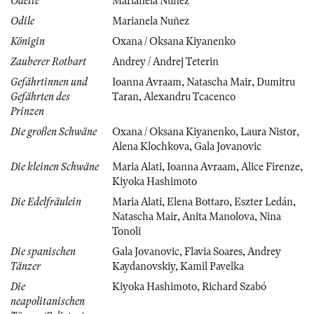
Odette
Marianela Nuñez
Odile
Marianela Nuñez
Königin
Oxana / Oksana Kiyanenko
Zauberer Rotbart
Andrey / Andrej Teterin
Gefährtinnen und
Ioanna Avraam
,
Natascha Mair
,
Dumitru
Gefährten des
Taran
,
Alexandru Tcacenco
Prinzen
Die großen Schwäne
Oxana / Oksana Kiyanenko
,
Laura Nistor
,
Alena Klochkova
,
Gala Jovanovic
Die kleinen Schwäne
Maria Alati
,
Ioanna Avraam
,
Alice Firenze
,
Kiyoka Hashimoto
Die Edelfräulein
Maria Alati
,
Elena Bottaro
,
Eszter Ledán
,
Natascha Mair
,
Anita Manolova
,
Nina
Tonoli
Die spanischen
Gala Jovanovic
,
Flavia Soares
,
Andrey
Tänzer
Kaydanovskiy
,
Kamil Pavelka
Die
Kiyoka Hashimoto
,
Richard Szabó
neapolitanischen