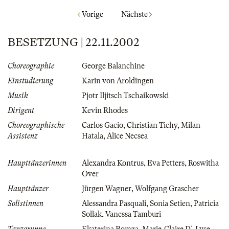
Vorige
Nächste
BESETZUNG | 22.11.2002
Choreographie
George Balanchine
Einstudierung
Karin von Aroldingen
Musik
Pjotr Iljitsch Tschaikowski
Dirigent
Kevin Rhodes
Choreographische
Carlos Gacio
,
Christian Tichy
,
Milan
Assistenz
Hatala
,
Alice Necsea
Haupttänzerinnen
Alexandra Kontrus
,
Eva Petters
,
Roswitha
Over
Haupttänzer
Jürgen Wagner
,
Wolfgang Grascher
Solistinnen
Alessandra Pasquali
,
Sonia Setien
,
Patricia
Sollak
,
Vanessa Tamburi
Tanzgruppe
Ekaterina Bomza
,
Marie-Claire D´Lyse
,