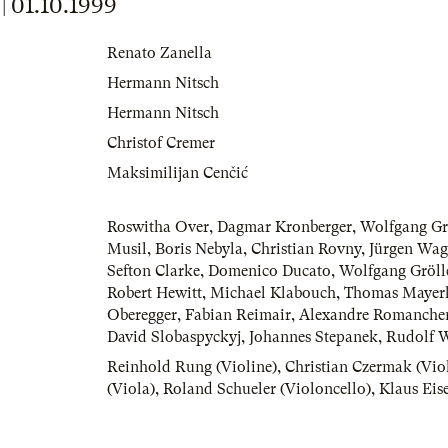
01.10.1999
Renato Zanella
Hermann Nitsch
Hermann Nitsch
Christof Cremer
Maksimilijan Cenčić
Roswitha Over
,
Dagmar Kronberger
,
Wolfgang Gr
Musil
,
Boris Nebyla
,
Christian Rovny
,
Jürgen Wag
Sefton Clarke
,
Domenico Ducato
,
Wolfgang Gröll
Robert Hewitt
,
Michael Klabouch
,
Thomas Mayer
Oberegger
,
Fabian Reimair
,
Alexandre Romanche
David Slobaspyckyj
,
Johannes Stepanek
,
Rudolf 
Reinhold Rung (Violine)
,
Christian Czermak (Vio
(Viola)
,
Roland Schueler (Violoncello)
,
Klaus Eis