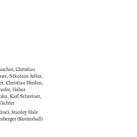
ascher
,
Christian
ner
,
Nikolaus Adler
,
er
,
Christian Herden
,
hofer
,
Gabor
nko
,
Karl Schreiner
,
Wächter
line)
,
Stanley Hale
enberger (Kontrabaß)