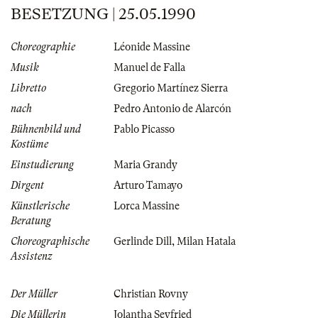
BESETZUNG | 25.05.1990
Choreographie
Léonide Massine
Musik
Manuel de Falla
Libretto
Gregorio Martínez Sierra
nach
Pedro Antonio de Alarcón
Bühnenbild und
Pablo Picasso
Kostüme
Einstudierung
Maria Grandy
Dirgent
Arturo Tamayo
Künstlerische
Lorca Massine
Beratung
Choreographische
Gerlinde Dill
,
Milan Hatala
Assistenz
Der Müller
Christian Rovny
Die Müllerin
Jolantha Seyfried