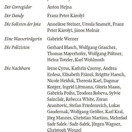
Der Corregidor
Anton Hejna
Der Dandy
Franz Peter Károlyi
Die Solisten der Jota
Anneliese Steiner
,
Ursula Szameit
,
Franz
Peter Károlyi
,
János Molnár
Eine Wasserträgerin
Gabriele Werner
Die Polizisten
Gerhard Blasch
,
Wolfgang Grascher
,
Thomas Mayerhofer
,
Wolfgang Pöltner
,
Heinz Totzler
,
Karl Wohlmuth
Die Nachbarn
Irene Cyrus
,
Kathrin Czerny
,
Andrea
Erdesz
,
Elisabeth Fränzl
,
Brigitte Harsch
,
Nicole Heiduk
,
Theresia Karl
,
Dagmar
Korger
,
Ingrid Littmann
,
Gloria Maass
,
Gabriela Poihs
,
Teodora Robeva
,
Sylvie
Sainclair
,
Rebecca White
,
Zoran
Aranitovic
,
Stefan Friedenreich
,
Lukas
Gaudernak
,
Wolfgang Gröller
,
Karl Kral
,
Jörg Mannes
,
Christian Martinu
,
Mehrdad
Sadr Salek / Sadr-Salek
,
Jürgen Wagner
,
Christoph Wenzel