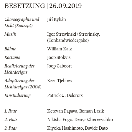
BESETZUNG | 26.09.2019
Choreographie und
Jiří Kylián
Licht (Konzept)
Musik
Igor Strawinski / Stravinsky
,
(Tonbandwiedergabe)
Bühne
William Katz
Kostüme
Joop Stokvis
Realisierung des
Joop Caboort
Lichtdesigns
Adaptierung des
Kees Tjebbes
Lichtdesigns (2004)
Einstudierung
Patrick C. Delcroix
1. Paar
Ketevan Papava
,
Roman Lazik
2. Paar
Nikisha Fogo
,
Denys Cherevychko
3. Paar
Kiyoka Hashimoto
,
Davide Dato