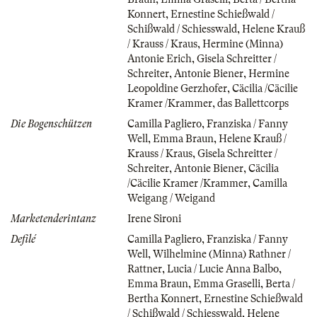
Konnert
,
Ernestine Schießwald /
Schißwald / Schiesswald
,
Helene Krauß
/ Krauss / Kraus
,
Hermine (Minna)
Antonie Erich
,
Gisela Schreitter /
Schreiter
,
Antonie Biener
,
Hermine
Leopoldine Gerzhofer
,
Cäcilia /Cäcilie
Kramer /Krammer
,
das Ballettcorps
Die Bogenschützen
Camilla Pagliero
,
Franziska / Fanny
Well
,
Emma Braun
,
Helene Krauß /
Krauss / Kraus
,
Gisela Schreitter /
Schreiter
,
Antonie Biener
,
Cäcilia
/Cäcilie Kramer /Krammer
,
Camilla
Weigang / Weigand
Marketenderintanz
Irene Sironi
Defilé
Camilla Pagliero
,
Franziska / Fanny
Well
,
Wilhelmine (Minna) Rathner /
Rattner
,
Lucia / Lucie Anna Balbo
,
Emma Braun
,
Emma Graselli
,
Berta /
Bertha Konnert
,
Ernestine Schießwald
/ Schißwald / Schiesswald
,
Helene