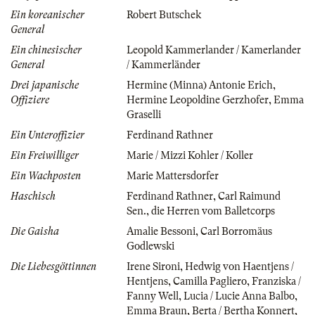
Ein koreanischer
Robert Butschek
General
Ein chinesischer
Leopold Kammerlander / Kamerlander
General
/ Kammerländer
Drei japanische
Hermine (Minna) Antonie Erich
,
Offiziere
Hermine Leopoldine Gerzhofer
,
Emma
Graselli
Ein Unteroffizier
Ferdinand Rathner
Ein Freiwilliger
Marie / Mizzi Kohler / Koller
Ein Wachposten
Marie Mattersdorfer
Haschisch
Ferdinand Rathner
,
Carl Raimund
Sen.
,
die Herren vom Balletcorps
Die Gaisha
Amalie Bessoni
,
Carl Borromäus
Godlewski
Die Liebesgöttinnen
Irene Sironi
,
Hedwig von Haentjens /
Hentjens
,
Camilla Pagliero
,
Franziska /
Fanny Well
,
Lucia / Lucie Anna Balbo
,
Emma Braun
,
Berta / Bertha Konnert
,