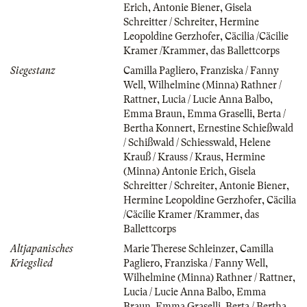
Erich
,
Antonie Biener
,
Gisela
Schreitter / Schreiter
,
Hermine
Leopoldine Gerzhofer
,
Cäcilia /Cäcilie
Kramer /Krammer
,
das Ballettcorps
Siegestanz
Camilla Pagliero
,
Franziska / Fanny
Well
,
Wilhelmine (Minna) Rathner /
Rattner
,
Lucia / Lucie Anna Balbo
,
Emma Braun
,
Emma Graselli
,
Berta /
Bertha Konnert
,
Ernestine Schießwald
/ Schißwald / Schiesswald
,
Helene
Krauß / Krauss / Kraus
,
Hermine
(Minna) Antonie Erich
,
Gisela
Schreitter / Schreiter
,
Antonie Biener
,
Hermine Leopoldine Gerzhofer
,
Cäcilia
/Cäcilie Kramer /Krammer
,
das
Ballettcorps
Altjapanisches
Marie Therese Schleinzer
,
Camilla
Kriegslied
Pagliero
,
Franziska / Fanny Well
,
Wilhelmine (Minna) Rathner / Rattner
,
Lucia / Lucie Anna Balbo
,
Emma
Braun
,
Emma Graselli
,
Berta / Bertha